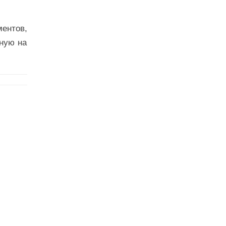
ентов,
нную на