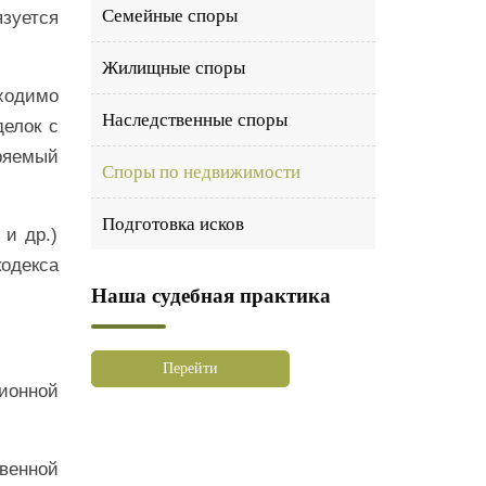
Семейные споры
язуется
Жилищные споры
ходимо
Наследственные споры
делок с
ряемый
Споры по недвижимости
Подготовка исков
 и др.)
кодекса
Наша судебная практика
Перейти
ионной
венной